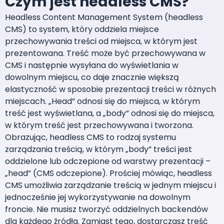
Czym jest headless CMS?
Headless Content Management System (headless
CMS) to system, który oddziela miejsce
przechowywania treści od miejsca, w którym jest
prezentowana. Treść może być przechowywana w
CMS i następnie wysyłana do wyświetlania w
dowolnym miejscu, co daje znacznie większą
elastyczność w sposobie prezentacji treści w różnych
miejscach. „Head” odnosi się do miejsca, w którym
treść jest wyświetlana, a „body” odnosi się do miejsca,
w którym treść jest przechowywana i tworzona.
Obrazując, headless CMS to rodzaj systemu
zarządzania treścią, w którym „body” treści jest
oddzielone lub odczepione od warstwy prezentacji –
„head” (CMS odczepione). Prościej mówiąc, headless
CMS umożliwia zarządzanie treścią w jednym miejscu i
jednocześnie jej wykorzystywanie na dowolnym
froncie. Nie musisz tworzyć oddzielnych backendów
dla każdego źródła. Zamiast tego, dostarczasz treść