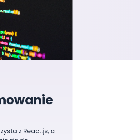
amowanie
ysta z React.js, a