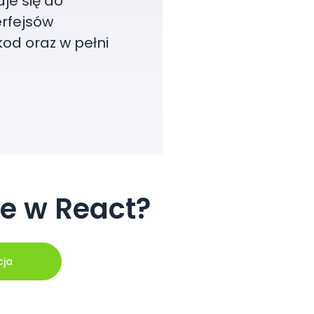
je się do
erfejsów
kod oraz w pełni
e w React?
cja