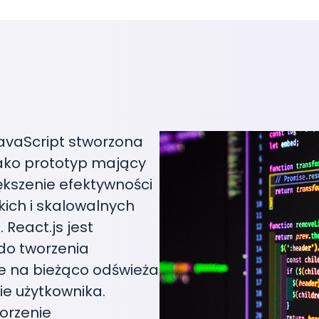
JavaScript stworzona
ako prototyp mający
iększenie efektywności
ich i skalowalnych
 React.js jest
do tworzenia
e na bieżąco odświeża
ie użytkownika.
worzenie