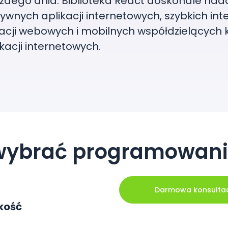
każdego dnia. Biblioteka React doskonale nada
ywnych aplikacji internetowych, szybkich int
kacji webowych i mobilnych współdzielących 
kacji internetowych.
wybrać programowani
Darmowa konsulta
kość