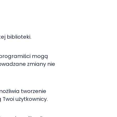
j biblioteki.
 programiści mogą
rowadzane zmiany nie
możliwia tworzenie
ą Twoi użytkownicy.