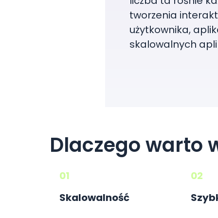
liczba ta rośnie 
tworzenia interakt
użytkownika, apli
skalowalnych apli
Dlaczego warto 
01
02
Skalowalność
Szyb