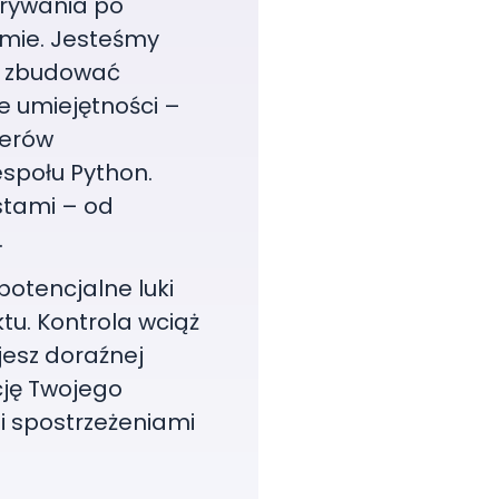
krywania po
rmie. Jesteśmy
i zbudować
e umiejętności –
ierów
społu Python.
stami – od
.
potencjalne luki
tu. Kontrola wciąż
jesz doraźnej
cję Twojego
i spostrzeżeniami