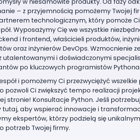
omysły w niesamowite produkty. Od fazy od
manie – z przyjemnością pomożemy Twojej fi
rtnerem technologicznym, który pomoże C
spół. Wyposażymy Cię we wszystkie niezbędn
end i frontend, właścicieli produktów, inżyn
tów oraz inżynierów DevOps. Wzmocnienie ze
 utalentowanymi i doświadczonymi specjali
ktantów po kluczowych programistów Pythona
espół i pomożemy Ci przezwyciężyć wszelkie 
 pozwoli Ci zwiększyć tempo realizacji projek
j stronie! Konsultacje Python. Jeśli potrzebu
tutaj, aby wspierać innowacje i transforma
ymy ekspertów, którzy podzielą się unikalnym
potrzeb Twojej firmy.