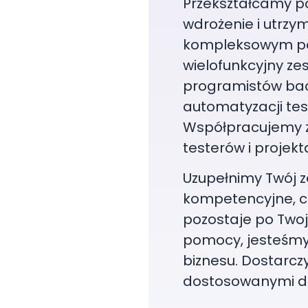
Przekształcamy p
wdrożenie i utrzy
kompleksowym pa
wielofunkcyjny ze
programistów back
automatyzacji tes
Współpracujemy z
testerów i proje
Uzupełnimy Twój z
kompetencyjne, co
pozostaje po Twoje
pomocy, jesteśmy 
biznesu. Dostarcz
dostosowanymi do 