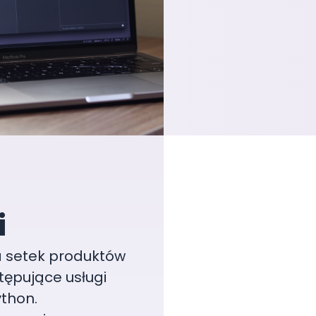
i
a setek produktów
tępujące usługi
thon.