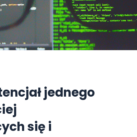
tencjał jednego
iej
ych się i