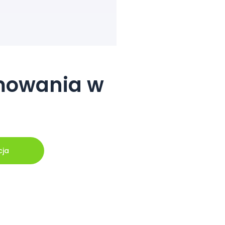
amowania w
cja