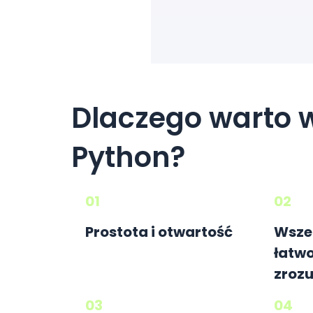
Dlaczego warto 
Python?
01
02
Prostota i otwartość
Wsze
łatwo
zroz
03
04