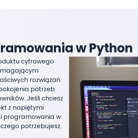
gramowania w Python
oduktu cyfrowego
wymagającym
ściwych rozwiązań
pokojenia potrzeb
owników. Jeśli chcesz
ekt z napiętymi
gi programowania w
czego potrzebujesz.