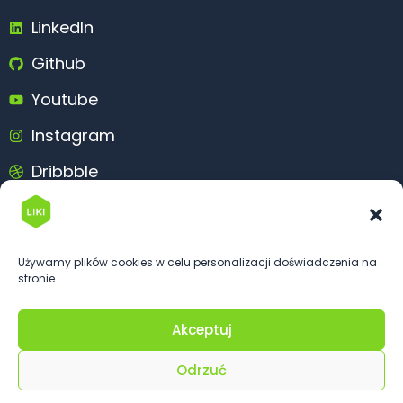
LinkedIn
Github
Youtube
Instagram
Dribbble
Behance
Używamy plików cookies w celu personalizacji doświadczenia na
stronie.
Akceptuj
© 2026 Likims.com. All rights reserved
Odrzuć
Made with
in Poland