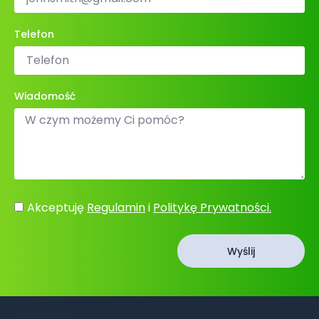
Telefon
Wiadomość
Akceptuję
Regulamin
i
Politykę Prywatności.
Wyślij