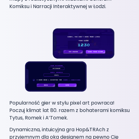
Komiksu i Narracji Interaktywnej w Łodzi.
Popularność gier w stylu pixel art powraca!
Poczuj klimat lat 80. razem z bohaterami komiksu
Tytus, Romek i A’Tomek.
Dynamiczna, intuicyjna gra Hop&TRAch z
przyjemnym dla oka designem na pewno Cię