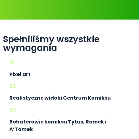
Spełniliśmy wszystkie
wymagania
01
Pixel art
02
Realistyczne widoki Centrum Komiksu
03
Bohaterowie komiksu Tytus, Romek i
A’Tomek